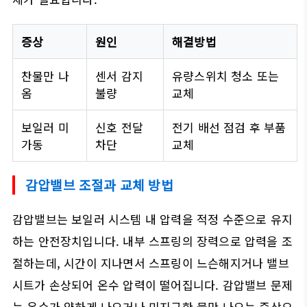
증상
원인
해결방법
찬물만 나
센서 감지
유량스위치 청소 또는
옴
불량
교체
보일러 미
신호 전달
전기 배선 점검 후 부품
가동
차단
교체
감압밸브 조절과 교체 방법
감압밸브는 보일러 시스템 내 압력을 적정 수준으로 유지
하는 안전장치입니다. 내부 스프링의 장력으로 압력을 조
절하는데, 시간이 지나면서 스프링이 느슨해지거나 밸브
시트가 손상되어 온수 압력이 떨어집니다. 감압밸브 문제
는 온수가 약하게 나오거나 미지근한 물만 나오는 증상으