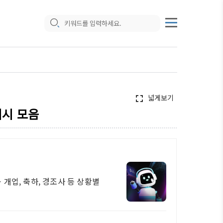
넓게보기
fullscreen
예시 모음
 개업, 축하, 경조사 등 상황별