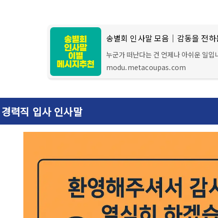
송별회 인사말 모음｜감동을 전하
누군가 떠난다는 건 언제나 아쉬운 일입
을 전할 수 있는 말 한마디가 있다면, 그
modu.metacoupas.com
회 자리에서 인사를 전하
경력직 입사 인사말