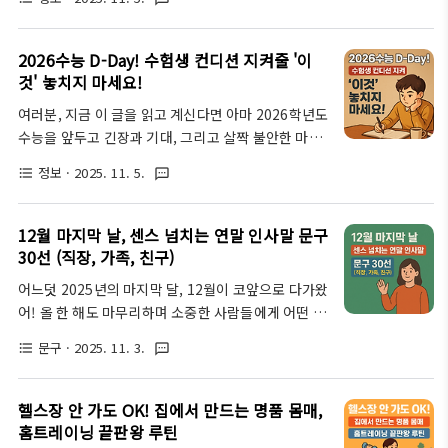
합니다. 현실적인 목표 설정부터 고효율 아이템, 시간
돌려받을 수 있는 소중한 기회이기도 해요. 특히 다가
관리 팁까지, 지금 바로 당신의 잠재 수입을 깨워 봅시
오는 2025년 연말정산은 새로운 제도와 숨겨진 혜택
다!안녕하세요, 여러분. 혹시 매일 반복되는 퇴근길에
2026수능 D-Day! 수험생 컨디션 지켜줄 '이
들을 얼마나 잘 활용하느냐에 따라..
"이대로 괜찮을까?" 하는 생각, 한 번쯤 해보시진 않
것' 놓치지 마세요!
았나요? 최근에 물가는 오르고 월급은 그대로인 현실
여러분, 지금 이 글을 읽고 계신다면 아마 2026학년도
에 많은 직장인들이 저처럼 고민이 많을 것 같아요. 그
수능을 앞두고 긴장과 기대, 그리고 살짝 불안한 마음
런데 저는 최근에 퇴근 후 딱 30분, 아니 어쩌면 잠자
이 공존하고 있을 거예요. 2025년 11월 13일, 드디어
는 시간을 조금 쪼개어 쓰는 것만으로도 월 50만원이
정보
· 2025. 11. 5.
format_list_bulleted
textsms
수능 D-day가 정말 코앞으로 다가왔네요. 그런데 솔
라는 추가 수입을 벌 수 있다는 사실을 알게 되었고, 실
직히 말하면, 이 막바지 시점에는 새로운 지식을 채워
제로 실천하며 꽤 만족스러운 결과를 얻고 있답니다.
넣는 것보다 더 중요한 게 있어요. 바로 최상의 컨디션
12월 마지막 날, 센스 넘치는 연말 인사말 문구
처음엔 ‘에이, 설마’..
을 유지하는 것이죠! 제가 직접 겪어보고 주변 수험생
30선 (직장, 가족, 친구)
들을 보면서 느꼈던 점들을 바탕으로, 수능 당일까지
어느덧 2025년의 마지막 달, 12월이 코앞으로 다가왔
우리 수험생 여러분의 몸과 마음을 든든하게 지켜줄
어! 올 한 해도 마무리하며 소중한 사람들에게 어떤 인
비법들을 알려드리겠습니다.수능 컨디션 관리, 왜 이
사말을 전할지 고민 하고 계시죠?? 이 글에서는 진심
렇게 중요할까요?음… 많은 수험생들이 막판 스퍼트
문구
· 2025. 11. 3.
format_list_bulleted
textsms
어린 마을을 전할 센스 넘치는 연말 인사말 문구로 직
라고 해서 잠을 줄이거나, 평소 안 하던 새로운 시도를
장 동료, 가족, 친구에게 보낼 메시지를 30가지를 엄
하곤 해요. 그런데 사실 이건 정말 위험한 행동일 수 있
선하여, 특별히 센스있게 따뜻한 인사말로 연말을 선
헬스장 안 가도 OK! 집에서 만드는 명품 몸매,
습니다. 수능은 단..
물해 보려 합니다!연말 인사, 왜 중요할까요?정말이지
홈트레이닝 끝판왕 루틴