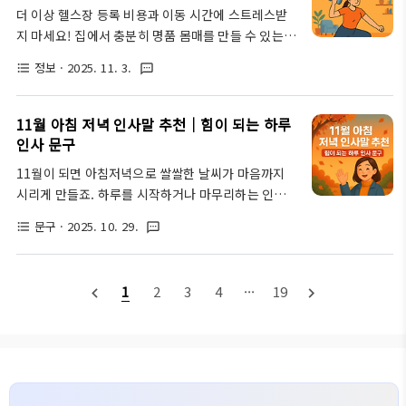
시간이 너무 빨리 흐르는 것 같아요. 벌써 2025년의
더 이상 헬스장 등록 비용과 이동 시간에 스트레스받
마지막을 향해 달려가고 있다니, 믿기지 않죠? 이맘때
지 마세요! 집에서 충분히 명품 몸매를 만들 수 있는
쯤 되면 한 해를 돌아보면서 주변 사람들에게 감사와
시대가 활짝 열렸습니다. 이 글에서는 바쁜 일상 속에
사랑, 그리고 희망의 메시지를 전하고 싶은 마음이 커
정보
· 2025. 11. 3.
format_list_bulleted
textsms
서도 꾸준히 실천할 수 있는 홈트레이닝 끝판왕 루틴
집니다. 그런데 막상 글로 옮기려니 쉽지 않아요. 저만
을 소개하며, 효과적인 운동법부터 식단 관리 팁, 그리
그런가요? 진심이 담긴 인사는 어쩌면 작은 행동처럼
고 지속 가능한 동기 부여까지, 이 모든 것을 집에서 완
11월 아침 저녁 인사말 추천｜힘이 되는 하루
보일 수 있지만, 사실 ..
성할 수 있도록 돕는 실용적인 가이드를 소개하며, 오
인사 문구
늘부터 당신의 홈트 여정을 시작하여 건강하고 탄탄한
11월이 되면 아침저녁으로 쌀쌀한 날씨가 마음까지
몸매를 만들어갈 수 있습니다! 도전!! 해봅시다!!! 💪
시리게 만들죠. 하루를 시작하거나 마무리하는 인사
헬스장 없이도 가능한, 홈트레이닝의 무한한 장점매년
한마디가 누군가에게 큰 위로와 응원이 될 수 있어요.
새해 결심으로 헬스장 등록을 고민하지만, 꾸준히 가
문구
· 2025. 10. 29.
format_list_bulleted
textsms
‘오늘도 잘 지냈어?’라는 말 한마디로도 따뜻함을 전
는 것이 생각만큼 쉽지 않으셨나요? 2025년 현재, 홈
할 수 있으니까요. 이번 글에서는 11월의 분위기와 감
트레이닝은 단순한 대안을 넘어선 가장 스마트한 운동
성에 맞춘 아침, 저녁 인사말을 상황별로 나눠 소개해
방법 중 하나로 자리 잡았..
1
2
3
4
···
19
navigate_before
navigate_next
드릴게요. 짧지만 힘이 되는 문장들, 바로 복사해서 사
용할 수 있어요. 기본적인 11월 아침 인사말누구에게
나 무난하게 보낼 수 있는 11월의 기본 아침 인사말이
에요. 계절감과 따뜻한 마음을 담아 하루를 시작해 보
세요.11월의 찬바람 속에서도 오늘 하루 따뜻한 미소
로 시작하시길 바랍니다.서늘한 공기가 기분 좋은 아