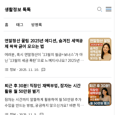
생활정보 톡톡
홈
태그
방명록
연말정산 꿀팁 2025년 에디션, 숨겨진 세액공
제 싹싹 긁어 모으는 법
여러분, 혹시 연말정산이 '13월의 월급=보너스'가 아
닌 '13월의 세금 폭탄'으로 느껴지시나요? 2025년 연
말정산, 올해는 다릅니다! 숨겨진 세액공제 항목들을
정보
· 2025. 11. 10.
format_list_bulleted
textsms
싹싹 긁어모아 환급금을 최대로 늘리는 마법 같은 꿀
팁들을 제가 직접 파헤쳐 보겠습니다. 똑똑한 절세 전
략으로 행복한 연말을 맞이할 준비, 지금 바로 시작해
퇴근 후 30분! 직장인 재택부업, 잠자는 시간
볼까요?2025년 연말정산, 놓치면 후회할 꿀팁 대방
활용 월 50만원 벌기
출!음… 연말정산, 생각만 해도 머리가 지끈거린다는
잠자는 시간까지 알뜰하게 활용하여 월 50만원 추가
분들이 많으실 거예요. 복잡한 서류와 어려운 세법 용
수입을 만드는 방법, 궁금하지 않으신가요? 바쁜 직장
어들 때문에 벌써부터 한숨이 나오지 않으시나요? 하
인들을 위한 퇴근 후 딱 30분 재택부업 노하우를 공개
지만 솔직히 말하면, 연말정산은 우리가 노력한 만큼
정보
· 2025. 11. 5.
format_list_bulleted
textsms