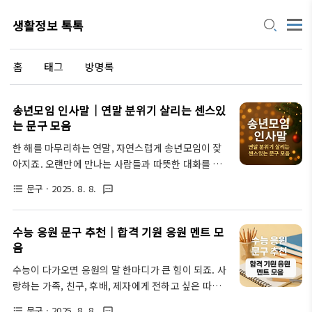
생활정보 톡톡
홈
태그
방명록
송년모임 인사말｜연말 분위기 살리는 센스있
는 문구 모음
한 해를 마무리하는 연말, 자연스럽게 송년모임이 잦
아지죠. 오랜만에 만나는 사람들과 따뜻한 대화를 나
누고 싶은데, 인사말 하나도 막상 하려니 어색하게 느
문구
· 2025. 8. 8.
format_list_bulleted
textsms
껴질 때가 있어요. 그래서 준비했습니다! 분위기를 한
층 살려줄 센스 있는 송년 인사말 모음. 상황별로 정리
해 드릴 테니 복사해서 바로 쓰셔도 좋아요. 송년회 자
수능 응원 문구 추천｜합격 기원 응원 멘트 모
리에서 당신의 말 한마디가 누군가에게 큰 위로와 감
음
동이 될 수 있답니다. 2026년 새해 인사말｜병오년
수능이 다가오면 응원의 말 한마디가 큰 힘이 되죠. 사
신년 인사 문구 모음2026년 병오년 새해가 다가왔어
랑하는 가족, 친구, 후배, 제자에게 전하고 싶은 따뜻
요. 새로운 해를 맞이할 때면 가족, 친구, 직장 동료, 그
한 말이 떠오르지 않을 때도 있고요. 그래서 오늘은 다
리고 거래처에 어떤 인사말을 전해야 할지 고민될 때
문구
· 2025. 8. 8.
format_list_bulleted
textsms