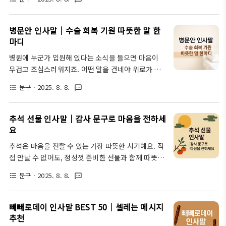
양한 상황에 맞춰 사용할 수 있는 수능 응원 문구를 준
가 많죠. 마음은 따뜻하지만 막상 글로 옮기려니 어색
비했어요. 감동을 전할 수 있는 진심 어린 인사말부터,
modu.metacoupas.com가족과 함께하는 송년 인
가볍게 웃음을 주는 멘트까지 모두 담았답니다. 대학
병문안 인사말｜수술 회복 기원 따뜻한 말 한
사말 가족과 함께하는 ..
합격 축하 인사말 문구 모음 바로가기가족에게 전하는
마디
수능 응원 인사말 수능을 앞둔 자녀, 형제자매, 조카
병원에 누군가 입원해 있다는 소식을 들으면 마음이
등 가족 구성원에게 따뜻한 마음을 전할 수 있는 인사
무겁고 조심스러워지죠. 어떤 말을 건네야 위로가 되
말이에요. 격려와 믿음을 담아 응원의 진심을 표현해
고 용기가 될지 고민될 때가 많아요. 그래서 오늘은 직
보세요.긴 시간 동안 애쓴 너의 노력이 결실을 맺는 날
문구
· 2025. 8. 8.
format_list_bulleted
textsms
접 병문안 갈 때는 물론, 문자나 전화로도 따뜻한 마음
이 곧 올 거야. 수능 날엔 네가 주인공이야. 사랑하고
을 전할 수 있는 병문안 인사말을 상황별로 준비해 봤
응원해.수험생활 동안 너무 잘 버텨줘서 고마워. 너의
어요. 수술을 마치고 회복 중일 때, 바빠서 찾아뵙지
추석 선물 인사말｜감사 문구로 마음을 전하세
열정과 인내는 이미..
못할 때 등 다양한 경우에 사용할 수 있는 문장들이니
요
참고해 보세요. 병원 방문 시 인사말 직접 병문안 갈 때
추석은 마음을 전할 수 있는 가장 따뜻한 시기예요. 직
는 상대의 상태를 배려하면서도 마음이 담긴 한마디가
접 만날 수 없어도, 정성껏 준비한 선물과 함께 따뜻한
중요해요. 격려와 위로가 섞인 말이 좋아요.생각보다
인사말 한 마디를 전하면 그 마음이 고스란히 전달되
많이 아파 보여서 마음이 아팠어요. 얼른 회복해서 예
문구
· 2025. 8. 8.
format_list_bulleted
textsms
죠.하지만 막상 어떤 문장을 써야 할지 고민되시나요?
전처럼 건강한 모습 보여주세요.이렇게 얼굴 보니 안
너무 형식적이지 않으면서도, 예의를 지키고 진심이
심이 되네요. 조심히 잘 쉬고 빨리 회복하길 바라요.당
담긴 말이 필요하잖아요.그래서 준비했습니다. 가족
빼빼로데이 인사말 BEST 50｜셀레는 메시지
분간은 무리하지 말고 푹 쉬세..
부터 거래처까지, 다양한 상황에 맞는 추석 선물 인사
추천