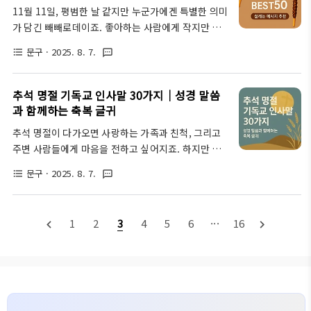
말을 모아봤어요. 지금 바로 복사해서 사용하실 수 있
11월 11일, 평범한 날 같지만 누군가에겐 특별한 의미
게 구성했으니, 여러분의 마음을 더 잘 전달하는 데 도
가 담긴 빼빼로데이죠. 좋아하는 사람에게 작지만 달
움이 될 거예요. 2025년 한가위 인사말 30가지 예시
콤한 선물과 함께 마음을 전하는 날인데요, 막상 어떤
｜정감 넘치는 추석 덕담 문구 추천올해도 어느새 추
문구
· 2025. 8. 7.
format_list_bulleted
textsms
인사말을 해야 할지 망설여진 적 있으셨죠? 그래서 준
석이 성큼 다가왔습니다. 한 해 중 가장 마음이 따뜻해
비했어요! 연인, 친구, 동료 등 상황별로 활용할 수 있
지는 이 시기, 가족과 친구들에게 전할 인사말을 고민
는 따뜻하고 감성 가득한 빼빼로데이 인사말 BEST
추석 명절 기독교 인사말 30가지｜성경 말씀
하고 계시진 않나요?안녕하세..
50. 복사해서 바로 쓸 수 있도록 구성했으니, 이 글 하
과 함께하는 축복 글귀
나면 센스 있는 메시지 걱정 끝입니다 :) 송년회 기념
추석 명절이 다가오면 사랑하는 가족과 친척, 그리고
품 선물 추천 BEST 10 바로가기송년회 인사말 문구
주변 사람들에게 마음을 전하고 싶어지죠. 하지만 신
모음 바로가기연인에게 전하는 빼빼로데이 인사말 사
앙을 담아 진심 어린 인사말을 전하려면 고민이 되기
랑하는 연인에게 마음을 전하는 빼빼로데이. 달콤함
문구
· 2025. 8. 7.
format_list_bulleted
textsms
도 합니다. 이번 글에서는 성경 말씀과 함께할 수 있는
속에 진심을 담아보세요.오늘도 너를 생각하며, 조그
기독교 추석 인사말 30가지를 준비했습니다. 따뜻하
마한 빼빼로에 내 마음을 담았어. 사랑해.사랑하는 네
고 진솔한 문장으로 올 추석, 하나님의 축복을 전해보
가 있기에 오늘은 더 달콤..
1
2
3
4
5
6
···
16
navigate_before
navigate_next
세요. 추석 명절 선물 세트 추천 BEST 10 바로가기추
석 연휴 응급실 병원 약국 찾기 바로가기가족에게 전
하는 추석 기독교 인사말 가족은 하나님이 주신 가장
큰 선물입니다. 추석 명절에는 그 사랑과 감사의 마음
을 담아 하나님의 은혜를 함께 나눠보세요. 아래 인사
말은 부모님과 형제자매에게 전하기 좋은 예시입니